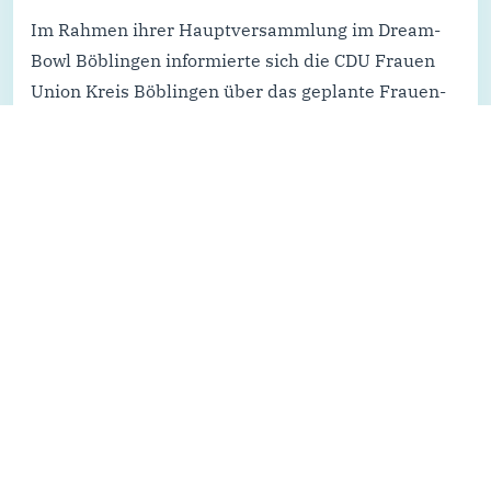
Im Rahmen ihrer Hauptversammlung im Dream-
Bowl Böblingen informierte sich die CDU Frauen
Union Kreis Böblingen über das geplante Frauen-
und Kinderschutzhaus in Herrenberg.
Vertreterinnen des Waldhauses Hildrizhausen
sowie der Beratungsstellen AMILA und Thamar
stellten das Projekt und die aktuelle…
Weiterlesen...
Alle Nachrichten