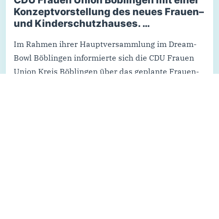
CDU Frauen Union Böblingen mit einer
Konzeptvorstellung des neues Frauen–
und Kinderschutzhauses. …
Im Rahmen ihrer Hauptversammlung im Dream-
Bowl Böblingen informierte sich die CDU Frauen
Union Kreis Böblingen über das geplante Frauen-
und Kinderschutzhaus in Herrenberg.
Vertreterinnen des Waldhauses Hildrizhausen
sowie der Beratungsstellen AMILA und Thamar
stellten das Projekt und die aktuelle…
Weiterlesen...
Alle Nachrichten