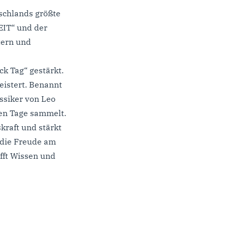
tschlands größte
EIT“ und der
stern und
k Tag“ gestärkt.
eistert. Benannt
ssiker von Leo
ten Tage sammelt.
kraft und stärkt
h die Freude am
afft Wissen und