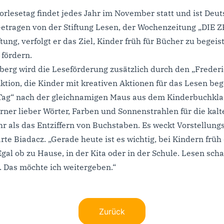
rlesetag findet jedes Jahr im November statt und ist Deu
 Getragen von der Stiftung Lesen, der Wochenzeitung „DIE Z
tung, verfolgt er das Ziel, Kinder früh für Bücher zu begei
fördern.
rg wird die Leseförderung zusätzlich durch den „Frederic
ktion, die Kinder mit kreativen Aktionen für das Lesen beg
k Tag“ nach der gleichnamigen Maus aus dem Kinderbuchkla
Körner lieber Wörter, Farben und Sonnenstrahlen für die kal
hr als das Entziffern von Buchstaben. Es weckt Vorstellungs
ärte Biadacz. „Gerade heute ist es wichtig, bei Kindern frü
gal ob zu Hause, in der Kita oder in der Schule. Lesen sch
. Das möchte ich weitergeben.“
Zurück