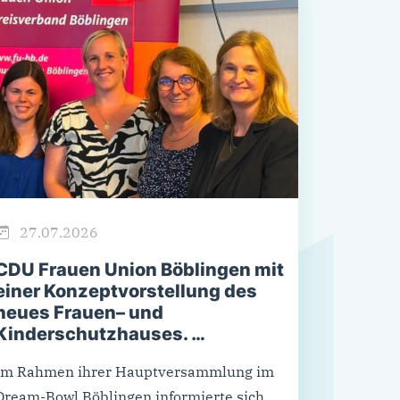
27.07.2026
CDU Frauen Union Böblingen mit
einer Konzeptvorstellung des
neues Frauen– und
Kinderschutzhauses. …
Im Rahmen ihrer Hauptversammlung im
Dream-Bowl Böblingen informierte sich