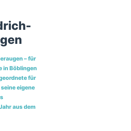
drich-
ngen
eraugen – für
 in Böblingen
geordnete für
 seine eigene
es
 Jahr aus dem