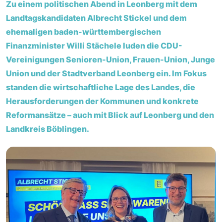
Zu einem politischen Abend in Leonberg mit dem
Landtagskandidaten Albrecht Stickel und dem
ehemaligen baden-württembergischen
Finanzminister Willi Stächele luden die CDU-
Vereinigungen Senioren-Union, Frauen-Union, Junge
Union und der Stadtverband Leonberg ein. Im Fokus
standen die wirtschaftliche Lage des Landes, die
Herausforderungen der Kommunen und konkrete
Reformansätze – auch mit Blick auf Leonberg und den
Landkreis Böblingen.