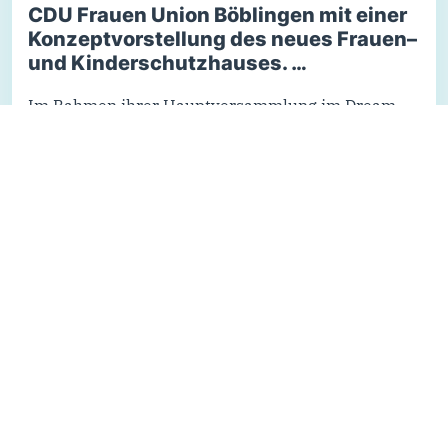
CDU Frauen Union Böblingen mit einer
Konzeptvorstellung des neues Frauen–
und Kinderschutzhauses. …
Im Rahmen ihrer Hauptversammlung im Dream-
Bowl Böblingen informierte sich die CDU Frauen
Union Kreis Böblingen über das geplante Frauen-
und Kinderschutzhaus in Herrenberg.
Vertreterinnen des Waldhauses Hildrizhausen
sowie der Beratungsstellen AMILA und Thamar
stellten das Projekt und die aktuelle…
Weiterlesen...
Alle Nachrichten