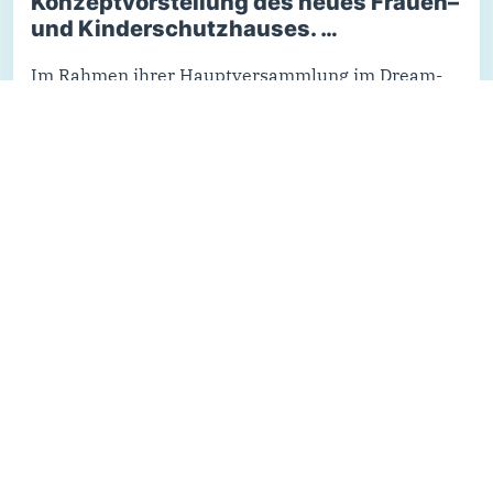
Konzeptvorstellung des neues Frauen–
und Kinderschutzhauses. …
Im Rahmen ihrer Hauptversammlung im Dream-
Bowl Böblingen informierte sich die CDU Frauen
Union Kreis Böblingen über das geplante Frauen-
und Kinderschutzhaus in Herrenberg.
Vertreterinnen des Waldhauses Hildrizhausen
sowie der Beratungsstellen AMILA und Thamar
stellten das Projekt und die aktuelle…
Weiterlesen...
Alle Nachrichten